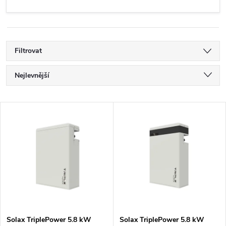
Filtrovat
Ř
Nejlevnější
a
Nejdražší
V
Nejprodávanější
z
ý
Abecedně
e
p
n
i
í
s
Solax TriplePower 5.8 kW
Solax TriplePower 5.8 kW