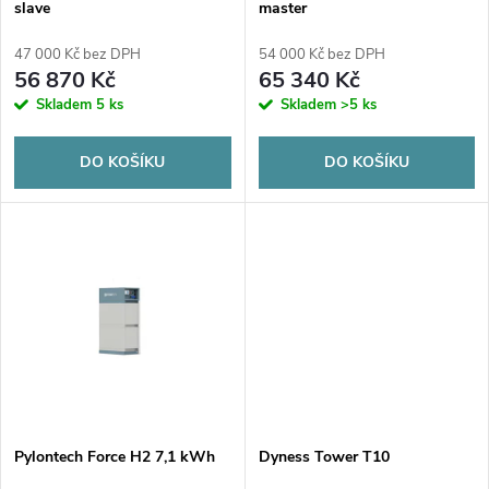
p
slave
master
p
r
47 000 Kč bez DPH
54 000 Kč bez DPH
r
56 870 Kč
65 340 Kč
o
Skladem
5 ks
Skladem
>5 ks
o
d
DO KOŠÍKU
DO KOŠÍKU
d
u
u
k
k
t
t
ů
ů
Pylontech Force H2 7,1 kWh
Dyness Tower T10