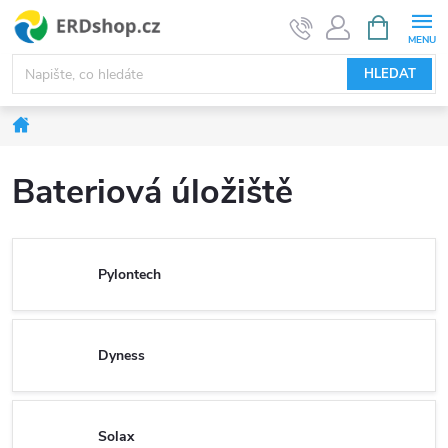
Přejít
NÁKUPNÍ
KOŠÍK
na
obsah
HLEDAT
Domů
Bateriová úložiště
Pylontech
Dyness
Solax