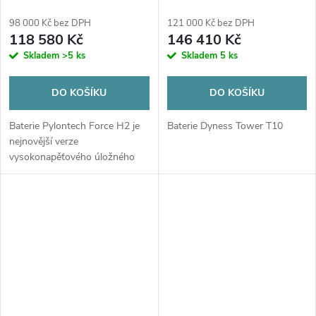
98 000 Kč bez DPH
121 000 Kč bez DPH
118 580 Kč
146 410 Kč
Skladem
>5 ks
Skladem
5 ks
DO KOŠÍKU
DO KOŠÍKU
Baterie Pylontech Force H2 je
Baterie Dyness Tower T10
nejnovější verze
vysokonapěťového úložného
systému. Nově navržený
systém poskytuje snadné
propojení bateriových panelů,
které instalátorům ušetří...