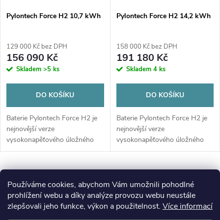
Pylontech Force H2 10,7 kWh
Pylontech Force H2 14,2 kWh
129 000 Kč bez DPH
158 000 Kč bez DPH
156 090 Kč
191 180 Kč
Skladem
>5 ks
Skladem
4 ks
DO KOŠÍKU
DO KOŠÍKU
Baterie Pylontech Force H2 je
Baterie Pylontech Force H2 je
nejnovější verze
nejnovější verze
vysokonapěťového úložného
vysokonapěťového úložného
systému. Nově navržený
systému. Nově navržený
systém poskytuje snadné
systém poskytuje snadné
propojení bateriových panelů,
propojení bateriových panelů,
O
které instalátorům ušetří...
které instalátorům ušetří...
Používáme cookies, abychom Vám umožnili pohodlné
v
prohlížení webu a díky analýze provozu webu neustále
zlepšovali jeho funkce, výkon a použitelnost.
Více informací
l