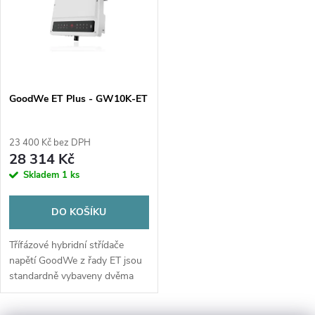
e
p
n
i
í
s
p
GoodWe ET Plus - GW10K-ET
p
r
23 400 Kč bez DPH
r
28 314 Kč
o
Skladem
1 ks
o
d
DO KOŠÍKU
d
u
Třífázové hybridní střídače
u
napětí GoodWe z řady ET jsou
k
standardně vybaveny dvěma
k
MPP trackery a umožňují
připojení vysokonapěťových