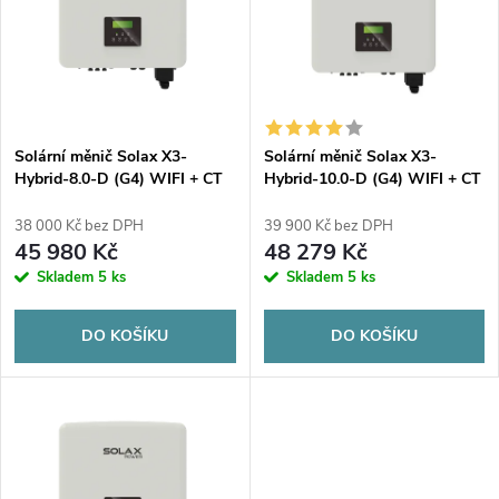
e
p
n
i
í
s
p
Solární měnič Solax X3-
Solární měnič Solax X3-
Hybrid-8.0-D (G4) WIFI + CT
Hybrid-10.0-D (G4) WIFI + CT
p
r
38 000 Kč bez DPH
39 900 Kč bez DPH
r
45 980 Kč
48 279 Kč
o
Skladem
5 ks
Skladem
5 ks
o
d
DO KOŠÍKU
DO KOŠÍKU
d
u
u
k
k