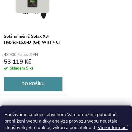
t
t
ů
ů
Solární měnič Solax X3-
Hybrid-15.0-D (G4) WIFI + CT
43 900 Kč bez DPH
53 119 Kč
Skladem
5 ks
DO KOŠÍKU
O
Používáme cookies, abychom Vám umožnili pohodlné
prohlížení webu a díky analýze provozu webu neustále
v
zlepšovali jeho funkce, výkon a použitelnost.
Více informací