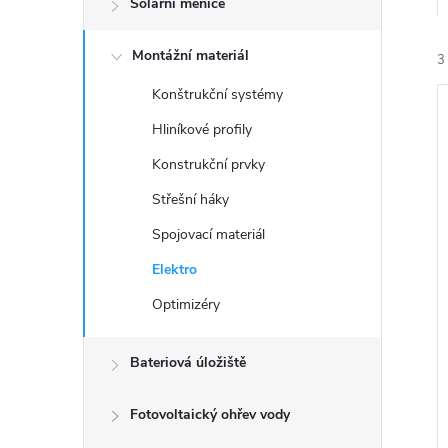
Solární měniče
t
Montážní materiál
r
3
Konštrukční systémy
a
Hliníkové profily
n
Konstrukční prvky
Střešní háky
n
í
Spojovací materiál
i
í
Elektro
Optimizéry
p
a
Bateriová úložiště
n
Fotovoltaický ohřev vody