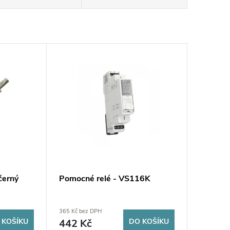
černý
Pomocné relé - VS116K
365 Kč bez DPH
 KOŠÍKU
442 Kč
DO KOŠÍKU