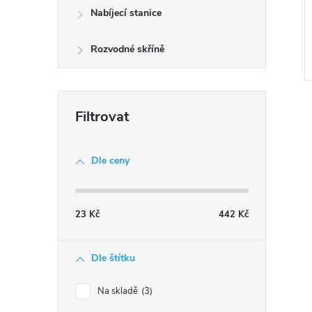
e
Nabíjecí stanice
l
Rozvodné skříně
Dle ceny
l
23
Kč
442
Kč
Dle štítku
Na skladě
3