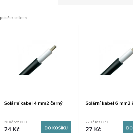
a
položek celkem
z
V
e
ý
n
p
p
s
r
p
Solární kabel 4 mm2 černý
Solární kabel 6 mm2 
o
r
20 Kč bez DPH
22 Kč bez DPH
d
24 Kč
DO KOŠÍKU
27 Kč
DO