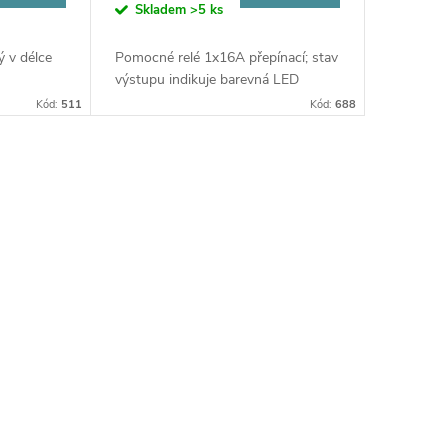
Skladem
>5 ks
ý v délce
Pomocné relé 1x16A přepínací; stav
výstupu indikuje barevná LED
Kód:
511
Kód:
688