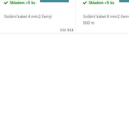
o
Skladem
>5 ks
Skladem
>5 ks
u
d
Solární kabel 4 mm2 černý
Solární kabel 6 mm2 čern
k
500 m
u
Kód:
514
t
k
ů
O
t
v
ů
á
d
a
c