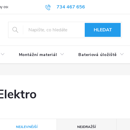
734 467 656
y osobních údajů
HLEDAT
Montážní materiál
Bateriová úložiště
Elektro
Ř
NEJLEVNĚJŠÍ
NEJDRAŽŠÍ