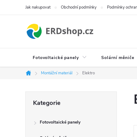
Přejít
Jak nakupovat
Obchodní podmínky
Podmínky ochran
na
obsah
Fotovoltaické panely
Solární měniče
Montážní materiál
Elektro
Domů
P
Přeskočit
Kategorie
kategorie
o
Fotovoltaické panely
s