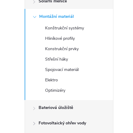
Solární měniče
t
Montážní materiál
r
Konštrukční systémy
a
Hliníkové profily
n
Konstrukční prvky
Střešní háky
n
Spojovací materiál
í
Elektro
Optimizéry
p
a
Bateriová úložiště
n
Fotovoltaický ohřev vody