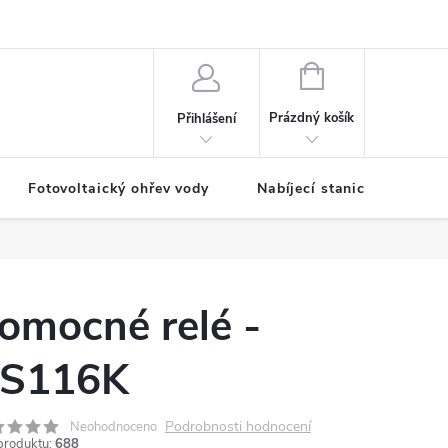
NÁKUPNÍ
KOŠÍK
Prázdný košík
Přihlášení
Fotovoltaický ohřev vody
Nabíjecí stanice
omocné relé -
S116K
Podrobnosti hodnocení
Neohodnoceno
produktu:
688