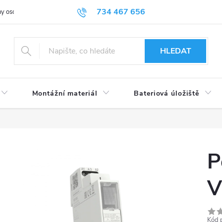
734 467 656
y osobních údajů
HLEDAT
Montážní materiál
Bateriová úložiště
P
V
Kód 