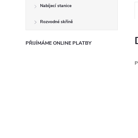
e
Nabíjecí stanice
l
Rozvodné skříně
PŘIJÍMÁME ONLINE PLATBY
P