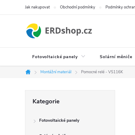
Přejít
Jak nakupovat
Obchodní podmínky
Podmínky ochran
na
obsah
Fotovoltaické panely
Solární měniče
Montážní materiál
Pomocné relé - VS116K
Domů
P
Přeskočit
Kategorie
kategorie
o
Fotovoltaické panely
s