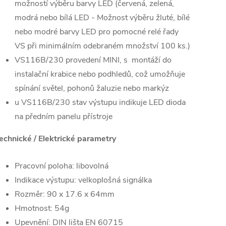
možností výběru barvy LED (červená, zelená,
modrá nebo bílá LED - Možnost výběru žluté, bílé
nebo modré barvy LED pro pomocné relé řady
VS při minimálním odebraném množství 100 ks.)
VS116B/230 provedení MINI, s montáží do
instalační krabice nebo podhledů, což umožňuje
spínání světel, pohonů žaluzie nebo markýz
u VS116B/230 stav výstupu indikuje LED dioda
na předním panelu přístroje
echnické / Elektrické parametry
Pracovní poloha: libovolná
Indikace výstupu: velkoplošná signálka
Rozměr: 90 x 17.6 x 64mm
Hmotnost: 54g
Upevnění: DIN lišta EN 60715