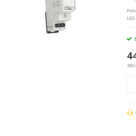
Pomo
LED
4
365 
Měr
cena