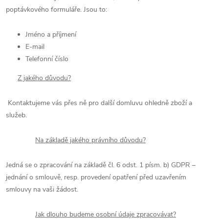
poptávkového formuláře. Jsou to:
Jméno a příjmení
E-mail
Telefonní číslo
Z jakého důvodu?
Kontaktujeme vás přes ně pro další domluvu ohledně zboží a
služeb.
Na základě jakého právního důvodu?
Jedná se o zpracování na základě čl. 6 odst. 1 písm. b) GDPR –
jednání o smlouvě, resp. provedení opatření před uzavřením
smlouvy na vaši žádost.
Jak dlouho budeme osobní údaje zpracovávat?