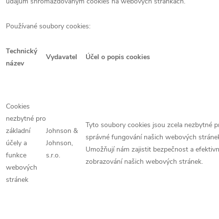
údajům shromažďovaným cookies na webových stránkách.
Používané soubory cookies:
Technický
Vydavatel
Účel o popis cookies
název
Cookies
nezbytné pro
Tyto soubory cookies jsou zcela nezbytné p
základní
Johnson &
správné fungování našich webových stráne
účely a
Johnson,
Umožňují nám zajistit bezpečnost a efektivn
funkce
s.r.o.
zobrazování našich webových stránek.
webových
stránek