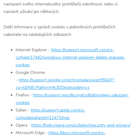
nastavení svého internetového prohlížeče odmítnout, nebo si
nastavit užívání jen některých.
Další informace o správě cookies v jednotlivých prohlížečích
naleznete na následujících odkazech:
Internet Explorer -
https://support.microsoft.com/cs-
cz/help/17442/windows-internet-explorer-delete-manage-
cookies
Google Chrome
-
https://support.google.com/chrome/answer/95647?
co=GENIE.Platform%3DDesktop&hl=cs
Firefox -
https://support.mozilla.org/cs/kb/povoleni-zakazani-
cookies
Safari -
https://support.apple.com/cs-
cz/guide/safari/sfri11471/mac
Opera -
https://help.opera.com/cs/latest/security-and-privacy/
Microsoft Edge -
https://docs.microsoft.com/cs-