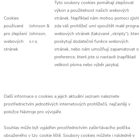
Tyto soubory cookies pomáhají zlepšovat
výkon a použitelnost našich webových
Cookies
stránek. Například nám mohou pomoci zjisti
používané
Johnson &
zda váš prohlížeč umí spouštět malé progr
pro zlepšení
Johnson,
webových stránek (takzvané „skripty“), kter
webových
s.r.o.
poskytují dodatečné funkce webových
stránek
stránek, nebo nám umožňují zapamatovat s
preference, které jste si nastavili (například
velikost písma nebo výběr jazyka).
Další informace o cookies a jejich aktuální seznam naleznete
prostřednictvím jednotlivých internetových prohlížečů, nejčastěji v
položce Nástroje pro vývojáře.
Souhlas může být vyjádřen prostřednictvím zaškrtávacího políčka
obsaženého v tzv. cookie liště. Soubory cookies můžete i následně v