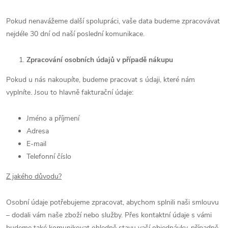
Pokud nenavážeme další spolupráci, vaše data budeme zpracovávat
nejdéle 30 dní od naší poslední komunikace.
Zpracování osobních údajů v případě nákupu
Pokud u nás nakoupíte, budeme pracovat s údaji, které nám
vyplníte. Jsou to hlavně fakturační údaje:
Jméno a příjmení
Adresa
E-mail
Telefonní číslo
Z jakého důvodu?
Osobní údaje potřebujeme zpracovat, abychom splnili naši smlouvu
– dodali vám naše zboží nebo služby. Přes kontaktní údaje s vámi
budeme také komunikovat ohledně stavu vaší objednávky, případně