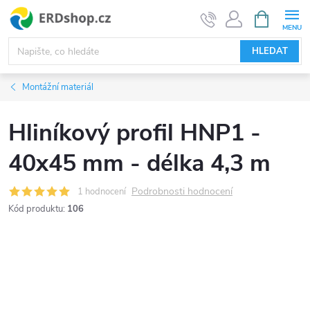
Přejít
NÁKUPNÍ
KOŠÍK
na
obsah
HLEDAT
Montážní materiál
Hliníkový profil HNP1 -
40x45 mm - délka 4,3 m
Podrobnosti hodnocení
1 hodnocení
Kód produktu:
106