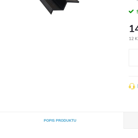
1
12 K
Měr
cena
POPIS PRODUKTU