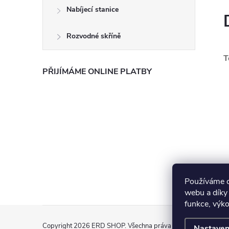
e
Nabíjecí stanice
l
Rozvodné skříně
T
PŘIJÍMÁME ONLINE PLATBY
Používáme c
webu a díky
funkce, výko
Z
Copyright 2026
ERD SHOP
. Všechna práva vyhrazena.
Nastaven