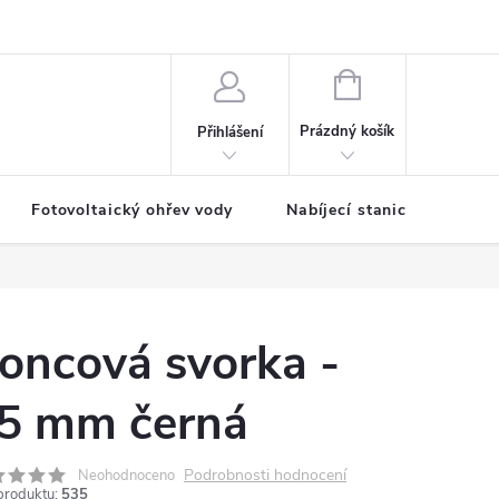
NÁKUPNÍ
KOŠÍK
Prázdný košík
Přihlášení
Fotovoltaický ohřev vody
Nabíjecí stanice
oncová svorka -
5 mm černá
Podrobnosti hodnocení
Neohodnoceno
produktu:
535