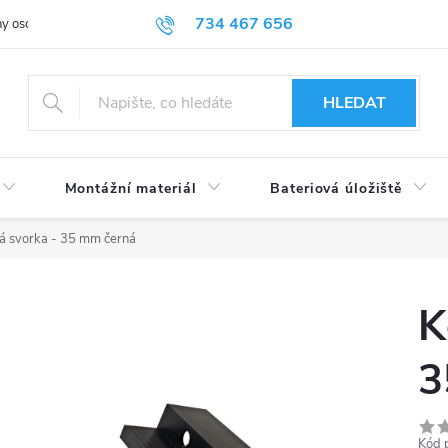
734 467 656
y osobních údajů
HLEDAT
Montážní materiál
Bateriová úložiště
á svorka - 35 mm černá
K
3
Kód 