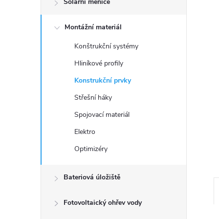
Solární měniče
t
Montážní materiál
r
Konštrukční systémy
a
Hliníkové profily
n
Konstrukční prvky
Střešní háky
n
Spojovací materiál
í
Elektro
Optimizéry
p
a
Bateriová úložiště
n
Fotovoltaický ohřev vody