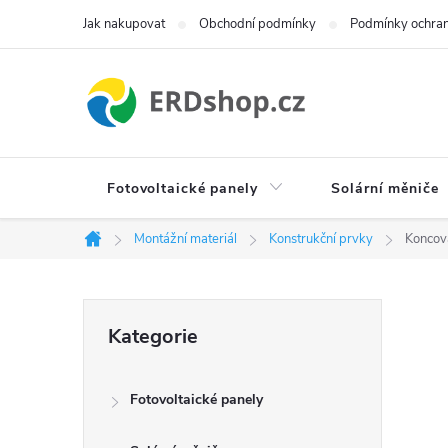
Přejít
Jak nakupovat
Obchodní podmínky
Podmínky ochran
na
obsah
Fotovoltaické panely
Solární měniče
Montážní materiál
Konstrukční prvky
Koncov
Domů
P
Přeskočit
Kategorie
kategorie
o
Fotovoltaické panely
s