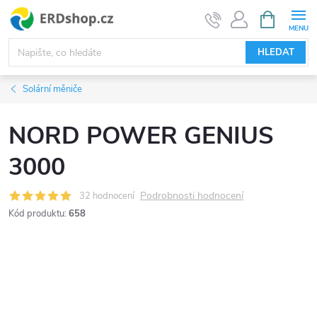
Přejít
NÁKUPNÍ
KOŠÍK
na
obsah
HLEDAT
Solární měniče
NORD POWER GENIUS
3000
Podrobnosti hodnocení
32 hodnocení
Kód produktu:
658