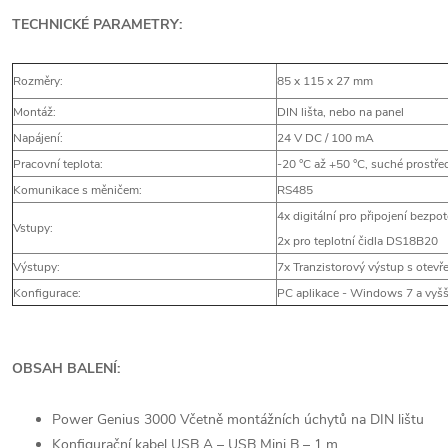
TECHNICKÉ PARAMETRY:
Rozměry:
85 x 115 x 27 mm
Montáž:
DIN lišta, nebo na panel
Napájení:
24 V DC / 100 mA
Pracovní teplota:
-20 °C až +50 °C, suché prostře
Komunikace s měničem:
RS485
4x digitální pro připojení bezpo
Vstupy:
2x pro teplotní čidla DS18B20
Výstupy:
7x Tranzistorový výstup s otev
Konfigurace:
PC aplikace - Windows 7 a vyšš
OBSAH BALENÍ:
Power Genius 3000 Včetně montážních úchytů na DIN lištu
Konfigurační kabel USB A – USB Mini B – 1 m