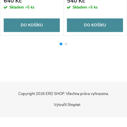
640 Kč
540 Kč
Skladem
>5 ks
Skladem
>5 ks
DO KOŠÍKU
DO KOŠÍKU
Z
Copyright 2026
ERD SHOP
. Všechna práva vyhrazena.
á
Vytvořil Shoptet
p