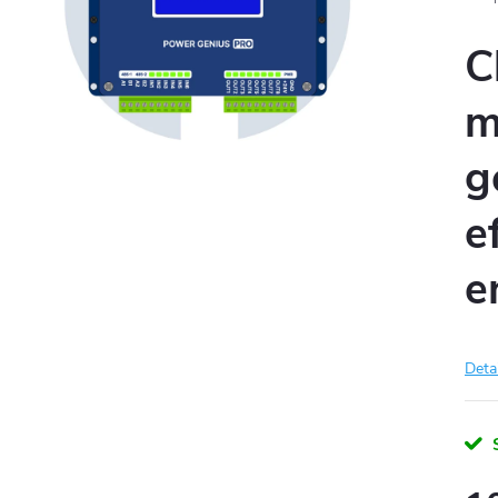
C
m
g
e
e
Deta