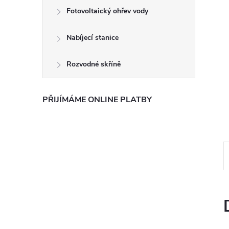
e
Fotovoltaický ohřev vody
l
Nabíjecí stanice
Rozvodné skříně
PŘIJÍMÁME ONLINE PLATBY