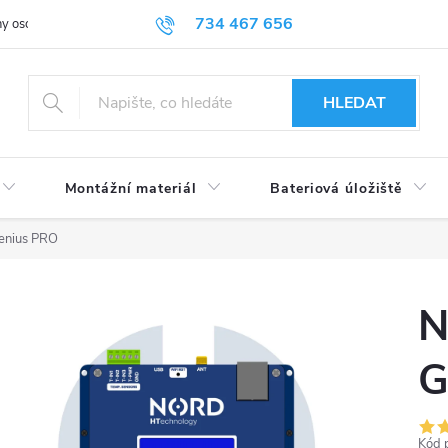
734 467 656
y osobních údajů
HLEDAT
Montážní materiál
Bateriová úložiště
enius PRO
N
G
Kód 