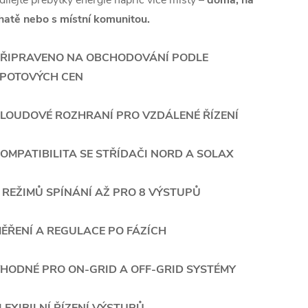
hatě nebo s místní komunitou.
ŘIPRAVENO NA OBCHODOVÁNÍ PODLE
POTOVÝCH CEN
LOUDOVÉ ROZHRANÍ PRO VZDÁLENÉ ŘÍZENÍ
OMPATIBILITA SE STŘÍDAČI NORD A SOLAX
 REŽIMŮ SPÍNÁNÍ AŽ PRO 8 VÝSTUPŮ
ĚŘENÍ A REGULACE PO FÁZÍCH
HODNÉ PRO ON-GRID A OFF-GRID SYSTÉMY
LEXIBILNÍ ŘÍZENÍ VÝSTUPŮ