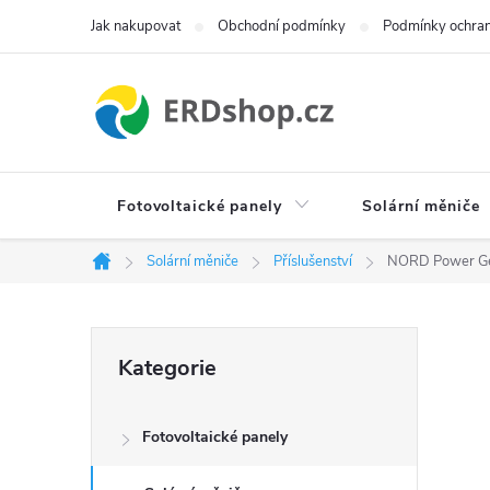
Přejít
Jak nakupovat
Obchodní podmínky
Podmínky ochran
na
obsah
Fotovoltaické panely
Solární měniče
Solární měniče
Příslušenství
NORD Power G
Domů
P
Přeskočit
Kategorie
kategorie
o
Fotovoltaické panely
s