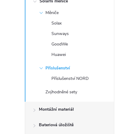
Solární měniče
t
Měniče
r
Solax
a
Sunways
GoodWe
n
Huawei
n
Příslušenství
í
Příslušenství NORD
p
Zvýhodněné sety
a
Montážní materiál
n
Bateriová úložiště