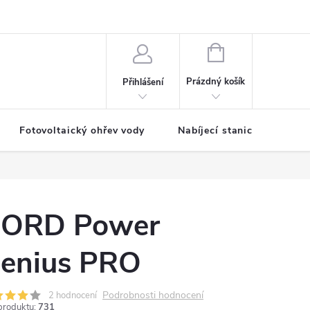
NÁKUPNÍ
KOŠÍK
Prázdný košík
Přihlášení
Fotovoltaický ohřev vody
Nabíjecí stanice
ORD Power
enius PRO
Podrobnosti hodnocení
2 hodnocení
produktu:
731