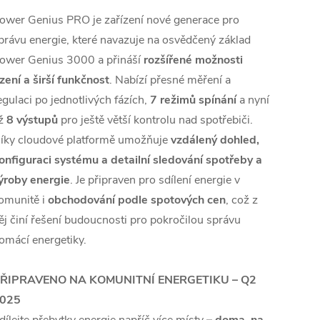
ower Genius PRO je zařízení nové generace pro
právu energie, které navazuje na osvědčený základ
ower Genius 3000 a přináší
rozšířené možnosti
ízení a širší funkčnost
. Nabízí přesné měření a
egulaci po jednotlivých fázích,
7 režimů spínání
a nyní
ž
8 výstupů
pro ještě větší kontrolu nad spotřebiči.
íky cloudové platformě umožňuje
vzdálený dohled,
onfiguraci systému a detailní sledování spotřeby a
ýroby energie
. Je připraven pro sdílení energie v
omunitě i
obchodování podle spotových cen
, což z
ěj činí řešení budoucnosti pro pokročilou správu
omácí energetiky.
ŘIPRAVENO NA KOMUNITNÍ ENERGETIKU – Q2
025
dílejte přebytky energie napříč více místy
– doma, na