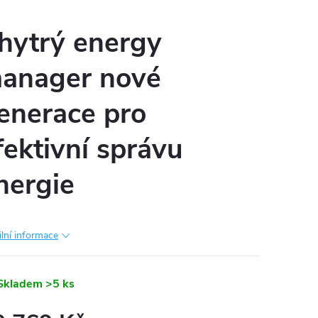
hytrý energy
anager nové
enerace pro
fektivní správu
nergie
ilní informace
Skladem
>5 ks