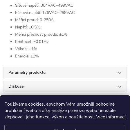
Síťové napětí: 304VAC~499VAC
Fázové napětí: 176VAC~288VAC
Měřící proud: 0-250A
Napětí: ±0.5%
Měřící přesnost proudu: ±1%
Kmitočet: ±0.01Hz
Výkon: ±1%
Energie: ±1%
Parametry produktu
Diskuse
Používáme cookies, abychom Vám umožnili pohodlné
prohlížení webu a díky analýze provozu webu neustále
zlepšovali jeho funkce, výkon a použitelnost.
Více informací