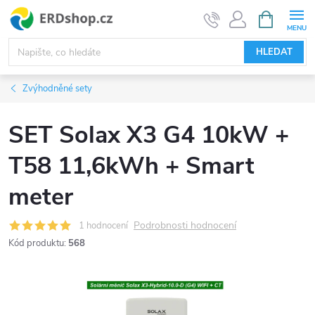
Přejít
NÁKUPNÍ
KOŠÍK
na
obsah
HLEDAT
Zvýhodněné sety
SET Solax X3 G4 10kW +
T58 11,6kWh + Smart
meter
Podrobnosti hodnocení
1 hodnocení
Kód produktu:
568