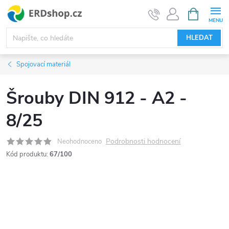
Přejít
NÁKUPNÍ
KOŠÍK
na
obsah
HLEDAT
Spojovací materiál
Šrouby DIN 912 - A2 -
8/25
Podrobnosti hodnocení
Neohodnoceno
Kód produktu:
67/100