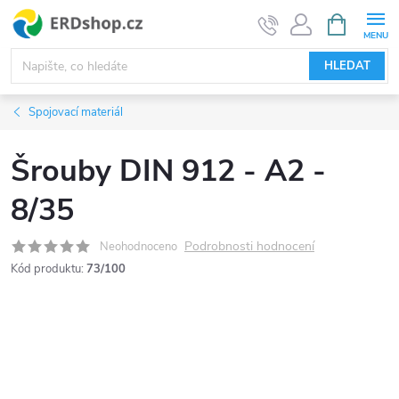
Přejít
NÁKUPNÍ
KOŠÍK
na
obsah
HLEDAT
Spojovací materiál
Šrouby DIN 912 - A2 -
8/35
Podrobnosti hodnocení
Neohodnoceno
Kód produktu:
73/100