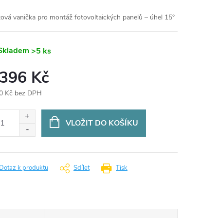
tová vanička pro montáž fotovoltaických panelů – úhel 15°
Skladem
>5 ks
 396 Kč
0 Kč bez DPH
ná
:
VLOŽIT DO KOŠÍKU
Dotaz k produktu
Sdílet
Tisk