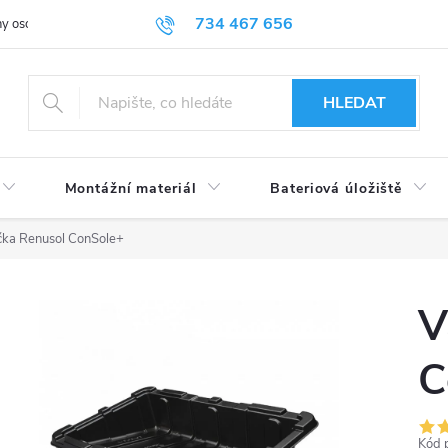
734 467 656
y osobních údajů
HLEDAT
Montážní materiál
Bateriová úložiště
čka Renusol ConSole+
V
C
Kód 