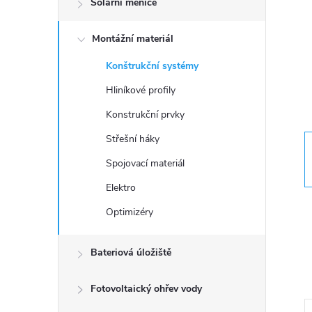
Solární měniče
t
Montážní materiál
r
Konštrukční systémy
a
Hliníkové profily
n
Konstrukční prvky
Střešní háky
n
Spojovací materiál
í
Elektro
Optimizéry
p
a
Bateriová úložiště
n
Fotovoltaický ohřev vody