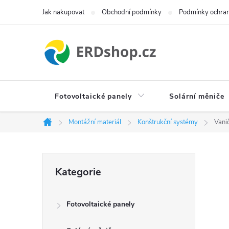
Přejít
Jak nakupovat
Obchodní podmínky
Podmínky ochran
na
obsah
Fotovoltaické panely
Solární měniče
Montážní materiál
Konštrukční systémy
Vani
Domů
P
Přeskočit
Kategorie
kategorie
o
Fotovoltaické panely
s