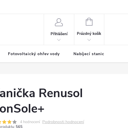
NÁKUPNÍ
KOŠÍK
Prázdný košík
Přihlášení
Fotovoltaický ohřev vody
Nabíjecí stanice
anička Renusol
onSole+
Podrobnosti hodnocení
4 hodnocení
produktu:
565