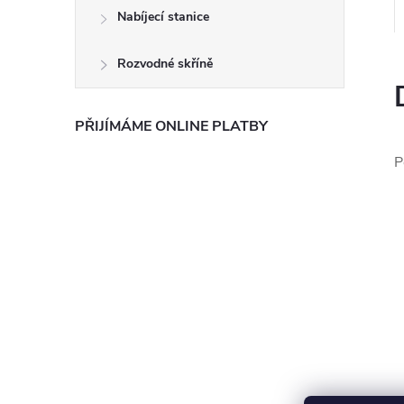
e
Nabíjecí stanice
l
Rozvodné skříně
PŘIJÍMÁME ONLINE PLATBY
P