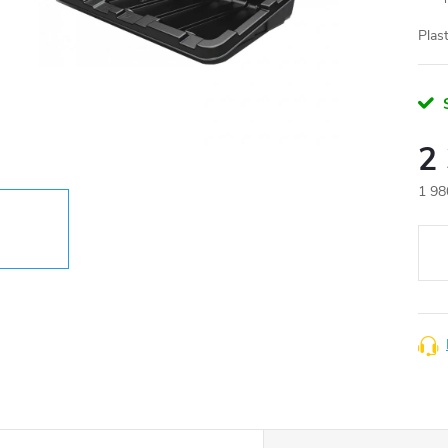
Plas
2
1 98
Měr
cena